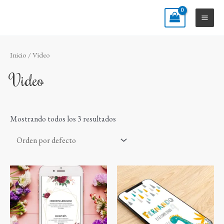
Ir
Main
al
Men
contenido
Inicio
/ Video
Video
Mostrando todos los 3 resultados