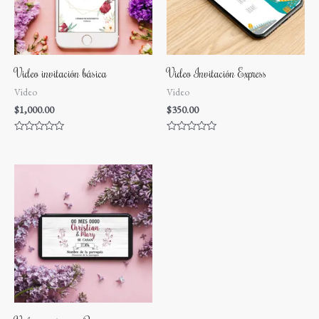
Video invitación básica
Video Invitación Express
Video
Video
$
1,000.00
$
350.00
Valorado
Valorado
en
en
0
0
de
de
5
5