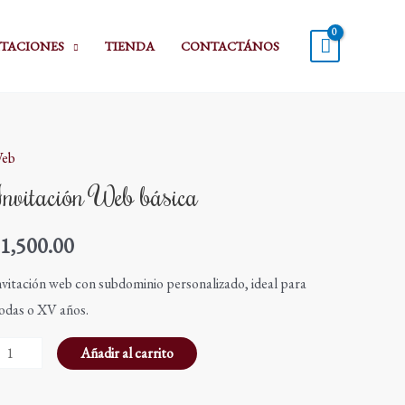
ITACIONES
TIENDA
CONTACTÁNOS
eb
nvitación
Invitación Web básica
eb
ásica
$
1,500.00
antidad
nvitación web con subdominio personalizado, ideal para
odas o XV años.
Añadir al carrito