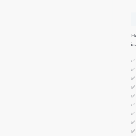
De
Ha
in