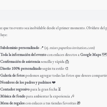
scripción
Valoraciones (0)
z que tu evento sea inolvidable desde el primer momento. Olvídate del p
cluye:
✅
Subdominio personalizado
📍 (ej.
misxv.paperless-invitation.com
)
✅
Toda la información del evento
con enlaces directos a
Google Maps
🗺️
✅
Confirmación de asistencia
sencilla y rápida 📩
✅
Diseño 100% personalizado
según tu estilo 🎨
✅
Galería de fotos
podemos agregar todas las fotos que desees compartir 
✅
Nombres de los padres y padrinos
❤️
✅
Contador regresivo
para la gran fecha ⏳
✅
Música de fondo
para ambientar la experiencia 🎶
✅
Mesa de regalos
con enlaces a tus tiendas favoritas 🎁