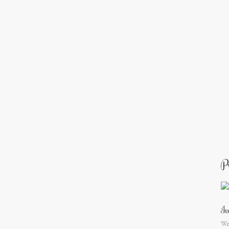
P
In
We